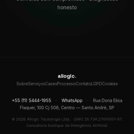
honesto
allogic
.
Sobre
Serviços
Cases
Processo
Contato
LGPD
Cookies
+55 (11) 5444-1955
·
WhatsApp
·
Rua Dona Elisa
Flaquer, 100 Cj 508, Centro — Santo André, SP
© 2026 Allogic Tecnologia Ltda. · CNPJ 26.734.276/0001-97.
Consultoria boutique de Inteligência Artificial.